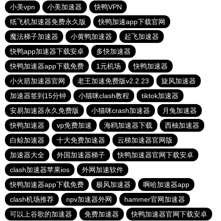
小美vpn
小美加速器
快鸭VPN
纸飞机加速器免费永久版
快鸭加速app下载官网
魔法梯子加速器
小黄鸭加速器
起飞加速器
快鸭app加速器下载安卓
多快加速器
快鸭加速器app下载免费
1元机场
快鸭加速器
小火箭加速器官网
老王加速免费版v2.2.23
旋风加速器
加速器签到15分钟
小猫咪clash教程
tiktok加速器
安易加速器永久免费版
小猫咪crash加速器
月兔加速器
快鸭加速器
vp免费加速
海鸥加速器下载
西柚加速器
白鲸加速器
十大免费加速器
云梯加速器官网版
加速器大全
外国加速器梯子
快鸭加速器官网下载安卓
clash加速器苹果ios
外网加速软件
快鸭加速器app下载免费
极风加速器
啊哈加速器app
clash机场推荐
npv加速器外网
hammer官网加速器
可以上谷歌的加速器
免费加速器
快鸭加速器官网下载安卓