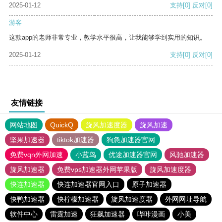
2025-01-12
支持
[0]
反对
[0]
游客
这款app的老师非常专业，教学水平很高，让我能够学到实用的知识。
2025-01-12
支持
[0]
反对
[0]
友情链接
网站地图
QuickQ
旋风加速度器
旋风加速
坚果加速器
tiktok加速器
狗急加速器官网
免费vqn外网加速
小蓝鸟
优途加速器官网
风驰加速器
旋风加速器
免费vps加速器外网苹果版
旋风加速度器
快连加速器
快连加速器官网入口
原子加速器
快鸭加速器
快柠檬加速器
旋风加速度器
外网网址导航
软件中心
雷霆加速
狂飙加速器
哔咔漫画
小美