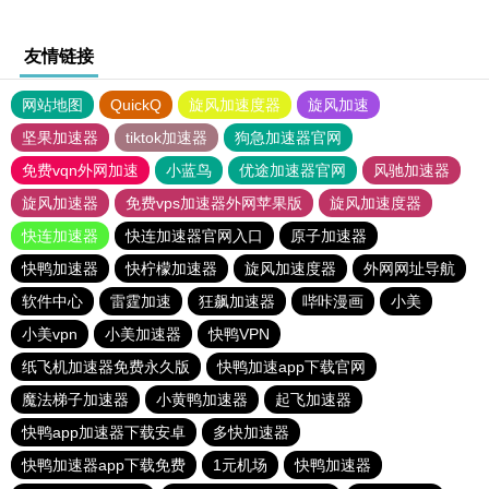
友情链接
网站地图
QuickQ
旋风加速度器
旋风加速
坚果加速器
tiktok加速器
狗急加速器官网
免费vqn外网加速
小蓝鸟
优途加速器官网
风驰加速器
旋风加速器
免费vps加速器外网苹果版
旋风加速度器
快连加速器
快连加速器官网入口
原子加速器
快鸭加速器
快柠檬加速器
旋风加速度器
外网网址导航
软件中心
雷霆加速
狂飙加速器
哔咔漫画
小美
小美vpn
小美加速器
快鸭VPN
纸飞机加速器免费永久版
快鸭加速app下载官网
魔法梯子加速器
小黄鸭加速器
起飞加速器
快鸭app加速器下载安卓
多快加速器
快鸭加速器app下载免费
1元机场
快鸭加速器