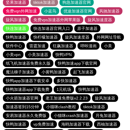
坚果加速器
tiktok加速器
狗急加速器官网
免费vqn外网加速
小蓝鸟
优途加速器官网
风驰加速器
旋风加速器
免费vps加速器外网苹果版
旋风加速度器
快连加速器
快连加速器官网入口
原子加速器
快鸭加速器
快柠檬加速器
旋风加速度器
外网网址导航
软件中心
雷霆加速
狂飙加速器
哔咔漫画
小美
小美vpn
小美加速器
快鸭VPN
纸飞机加速器免费永久版
快鸭加速app下载官网
魔法梯子加速器
小黄鸭加速器
起飞加速器
快鸭app加速器下载安卓
多快加速器
快鸭加速器app下载免费
1元机场
快鸭加速器
小火箭加速器官网
老王加速免费版v2.2.23
旋风加速器
加速器签到15分钟
小猫咪clash教程
tiktok加速器
安易加速器永久免费版
小猫咪crash加速器
月兔加速器
快鸭加速器
vp免费加速
海鸥加速器下载
西柚加速器