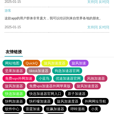
2025-01-15
支持
[0]
反对
[0]
游客
这款app的用户群体非常庞大，我可以结识到来自世界各地的朋友。
2025-01-15
支持
[0]
反对
[0]
友情链接
网站地图
QuickQ
旋风加速度器
旋风加速
坚果加速器
tiktok加速器
狗急加速器官网
免费vqn外网加速
小蓝鸟
优途加速器官网
风驰加速器
旋风加速器
免费vps加速器外网苹果版
旋风加速度器
快连加速器
快连加速器官网入口
原子加速器
快鸭加速器
快柠檬加速器
旋风加速度器
外网网址导航
软件中心
雷霆加速
狂飙加速器
哔咔漫画
小美