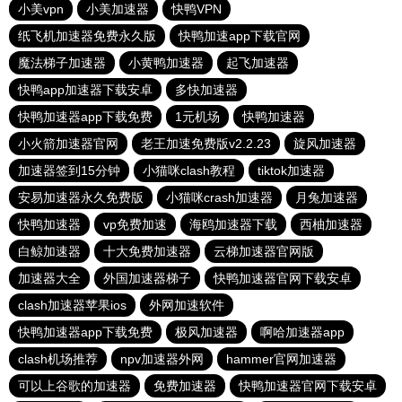
小美vpn
小美加速器
快鸭VPN
纸飞机加速器免费永久版
快鸭加速app下载官网
魔法梯子加速器
小黄鸭加速器
起飞加速器
快鸭app加速器下载安卓
多快加速器
快鸭加速器app下载免费
1元机场
快鸭加速器
小火箭加速器官网
老王加速免费版v2.2.23
旋风加速器
加速器签到15分钟
小猫咪clash教程
tiktok加速器
安易加速器永久免费版
小猫咪crash加速器
月兔加速器
快鸭加速器
vp免费加速
海鸥加速器下载
西柚加速器
白鲸加速器
十大免费加速器
云梯加速器官网版
加速器大全
外国加速器梯子
快鸭加速器官网下载安卓
clash加速器苹果ios
外网加速软件
快鸭加速器app下载免费
极风加速器
啊哈加速器app
clash机场推荐
npv加速器外网
hammer官网加速器
可以上谷歌的加速器
免费加速器
快鸭加速器官网下载安卓