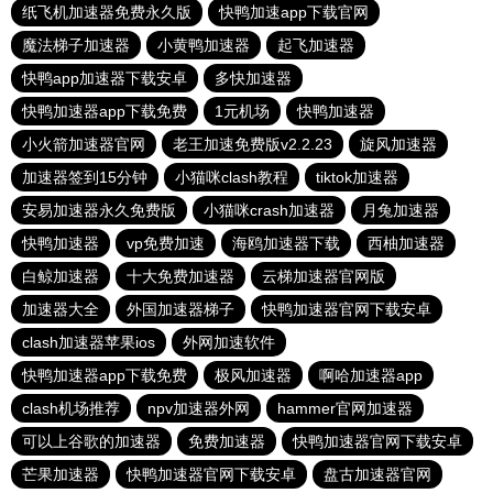
纸飞机加速器免费永久版
快鸭加速app下载官网
魔法梯子加速器
小黄鸭加速器
起飞加速器
快鸭app加速器下载安卓
多快加速器
快鸭加速器app下载免费
1元机场
快鸭加速器
小火箭加速器官网
老王加速免费版v2.2.23
旋风加速器
加速器签到15分钟
小猫咪clash教程
tiktok加速器
安易加速器永久免费版
小猫咪crash加速器
月兔加速器
快鸭加速器
vp免费加速
海鸥加速器下载
西柚加速器
白鲸加速器
十大免费加速器
云梯加速器官网版
加速器大全
外国加速器梯子
快鸭加速器官网下载安卓
clash加速器苹果ios
外网加速软件
快鸭加速器app下载免费
极风加速器
啊哈加速器app
clash机场推荐
npv加速器外网
hammer官网加速器
可以上谷歌的加速器
免费加速器
快鸭加速器官网下载安卓
芒果加速器
快鸭加速器官网下载安卓
盘古加速器官网