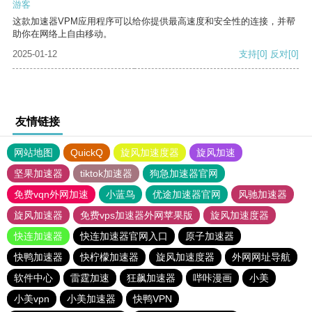
游客
这款加速器VPM应用程序可以给你提供最高速度和安全性的连接，并帮
助你在网络上自由移动。
2025-01-12
支持
[0]
反对
[0]
友情链接
网站地图
QuickQ
旋风加速度器
旋风加速
坚果加速器
tiktok加速器
狗急加速器官网
免费vqn外网加速
小蓝鸟
优途加速器官网
风驰加速器
旋风加速器
免费vps加速器外网苹果版
旋风加速度器
快连加速器
快连加速器官网入口
原子加速器
快鸭加速器
快柠檬加速器
旋风加速度器
外网网址导航
软件中心
雷霆加速
狂飙加速器
哔咔漫画
小美
小美vpn
小美加速器
快鸭VPN