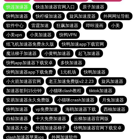
快连加速器
快连加速器官网入口
原子加速器
快鸭加速器
快柠檬加速器
旋风加速度器
外网网址导航
软件中心
雷霆加速
狂飙加速器
哔咔漫画
小美
小美vpn
小美加速器
快鸭VPN
纸飞机加速器免费永久版
快鸭加速app下载官网
魔法梯子加速器
小黄鸭加速器
起飞加速器
快鸭app加速器下载安卓
多快加速器
快鸭加速器app下载免费
1元机场
快鸭加速器
小火箭加速器官网
老王加速免费版v2.2.23
旋风加速器
加速器签到15分钟
小猫咪clash教程
tiktok加速器
安易加速器永久免费版
小猫咪crash加速器
月兔加速器
快鸭加速器
vp免费加速
海鸥加速器下载
西柚加速器
白鲸加速器
十大免费加速器
云梯加速器官网版
加速器大全
外国加速器梯子
快鸭加速器官网下载安卓
clash加速器苹果ios
外网加速软件