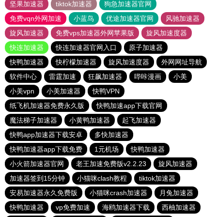
坚果加速器
tiktok加速器
狗急加速器官网
免费vqn外网加速
小蓝鸟
优途加速器官网
风驰加速器
旋风加速器
免费vps加速器外网苹果版
旋风加速度器
快连加速器
快连加速器官网入口
原子加速器
快鸭加速器
快柠檬加速器
旋风加速度器
外网网址导航
软件中心
雷霆加速
狂飙加速器
哔咔漫画
小美
小美vpn
小美加速器
快鸭VPN
纸飞机加速器免费永久版
快鸭加速app下载官网
魔法梯子加速器
小黄鸭加速器
起飞加速器
快鸭app加速器下载安卓
多快加速器
快鸭加速器app下载免费
1元机场
快鸭加速器
小火箭加速器官网
老王加速免费版v2.2.23
旋风加速器
加速器签到15分钟
小猫咪clash教程
tiktok加速器
安易加速器永久免费版
小猫咪crash加速器
月兔加速器
快鸭加速器
vp免费加速
海鸥加速器下载
西柚加速器