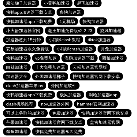
魔法梯子加速器
小黄鸭加速器
起飞加速器
快鸭app加速器下载安卓
多快加速器
快鸭加速器app下载免费
1元机场
快鸭加速器
小火箭加速器官网
老王加速免费版v2.2.23
旋风加速器
加速器签到15分钟
小猫咪clash教程
tiktok加速器
安易加速器永久免费版
小猫咪crash加速器
月兔加速器
快鸭加速器
vp免费加速
海鸥加速器下载
西柚加速器
白鲸加速器
十大免费加速器
云梯加速器官网版
加速器大全
外国加速器梯子
快鸭加速器官网下载安卓
clash加速器苹果ios
外网加速软件
快鸭加速器app下载免费
极风加速器
啊哈加速器app
clash机场推荐
npv加速器外网
hammer官网加速器
可以上谷歌的加速器
免费加速器
快鸭加速器官网下载安卓
芒果加速器
快鸭加速器官网下载安卓
盘古加速器官网
鲸鱼加速器
快鸭免费加速器永久免费