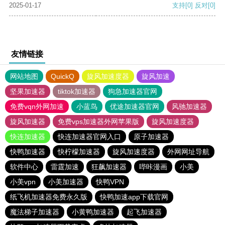
2025-01-17
支持
[0]
反对
[0]
友情链接
网站地图
QuickQ
旋风加速度器
旋风加速
坚果加速器
tiktok加速器
狗急加速器官网
免费vqn外网加速
小蓝鸟
优途加速器官网
风驰加速器
旋风加速器
免费vps加速器外网苹果版
旋风加速度器
快连加速器
快连加速器官网入口
原子加速器
快鸭加速器
快柠檬加速器
旋风加速度器
外网网址导航
软件中心
雷霆加速
狂飙加速器
哔咔漫画
小美
小美vpn
小美加速器
快鸭VPN
纸飞机加速器免费永久版
快鸭加速app下载官网
魔法梯子加速器
小黄鸭加速器
起飞加速器