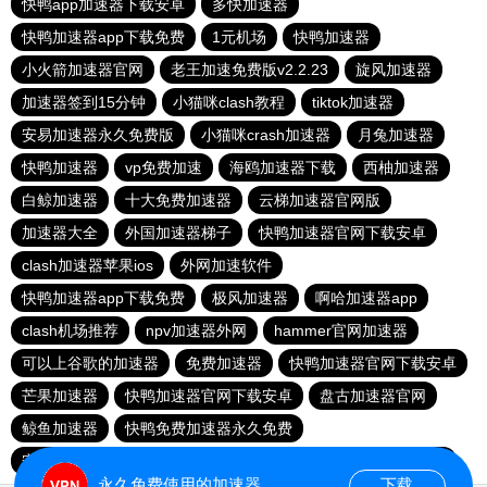
快鸭app加速器下载安卓
多快加速器
快鸭加速器app下载免费
1元机场
快鸭加速器
小火箭加速器官网
老王加速免费版v2.2.23
旋风加速器
加速器签到15分钟
小猫咪clash教程
tiktok加速器
安易加速器永久免费版
小猫咪crash加速器
月兔加速器
快鸭加速器
vp免费加速
海鸥加速器下载
西柚加速器
白鲸加速器
十大免费加速器
云梯加速器官网版
加速器大全
外国加速器梯子
快鸭加速器官网下载安卓
clash加速器苹果ios
外网加速软件
快鸭加速器app下载免费
极风加速器
啊哈加速器app
clash机场推荐
npv加速器外网
hammer官网加速器
可以上谷歌的加速器
免费加速器
快鸭加速器官网下载安卓
芒果加速器
快鸭加速器官网下载安卓
盘古加速器官网
鲸鱼加速器
快鸭免费加速器永久免费
安易加速器下载官网最新版2024
飞速加速器
极兔加速器
永久免费使用的加速器
下载