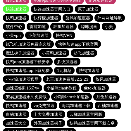
旋风加速器
免费vps加速器外网苹果版
旋风加速度器
快连加速器
快连加速器官网入口
原子加速器
快鸭加速器
快柠檬加速器
旋风加速度器
外网网址导航
软件中心
雷霆加速
狂飙加速器
哔咔漫画
小美
小美vpn
小美加速器
快鸭VPN
纸飞机加速器免费永久版
快鸭加速app下载官网
魔法梯子加速器
小黄鸭加速器
起飞加速器
快鸭app加速器下载安卓
多快加速器
快鸭加速器app下载免费
1元机场
快鸭加速器
小火箭加速器官网
老王加速免费版v2.2.23
旋风加速器
加速器签到15分钟
小猫咪clash教程
tiktok加速器
安易加速器永久免费版
小猫咪crash加速器
月兔加速器
快鸭加速器
vp免费加速
海鸥加速器下载
西柚加速器
白鲸加速器
十大免费加速器
云梯加速器官网版
加速器大全
外国加速器梯子
快鸭加速器官网下载安卓