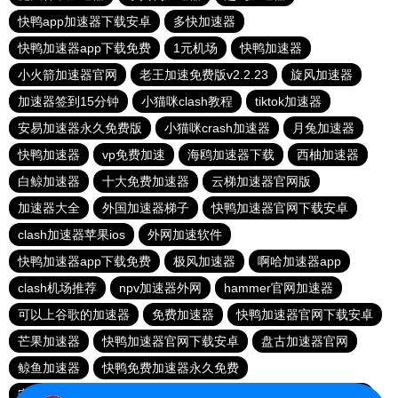
快鸭app加速器下载安卓
多快加速器
快鸭加速器app下载免费
1元机场
快鸭加速器
小火箭加速器官网
老王加速免费版v2.2.23
旋风加速器
加速器签到15分钟
小猫咪clash教程
tiktok加速器
安易加速器永久免费版
小猫咪crash加速器
月兔加速器
快鸭加速器
vp免费加速
海鸥加速器下载
西柚加速器
白鲸加速器
十大免费加速器
云梯加速器官网版
加速器大全
外国加速器梯子
快鸭加速器官网下载安卓
clash加速器苹果ios
外网加速软件
快鸭加速器app下载免费
极风加速器
啊哈加速器app
clash机场推荐
npv加速器外网
hammer官网加速器
可以上谷歌的加速器
免费加速器
快鸭加速器官网下载安卓
芒果加速器
快鸭加速器官网下载安卓
盘古加速器官网
鲸鱼加速器
快鸭免费加速器永久免费
安易加速器下载官网最新版2024
飞速加速器
极兔加速器