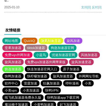
证。
2025-01-10
支持
[0]
反对
[0]
友情链接
网站地图
QuickQ
旋风加速度器
旋风加速
坚果加速器
tiktok加速器
狗急加速器官网
免费vqn外网加速
小蓝鸟
优途加速器官网
风驰加速器
旋风加速器
免费vps加速器外网苹果版
旋风加速度器
快连加速器
快连加速器官网入口
原子加速器
快鸭加速器
快柠檬加速器
旋风加速度器
外网网址导航
软件中心
雷霆加速
狂飙加速器
哔咔漫画
小美
小美vpn
小美加速器
快鸭VPN
纸飞机加速器免费永久版
快鸭加速app下载官网
魔法梯子加速器
小黄鸭加速器
起飞加速器