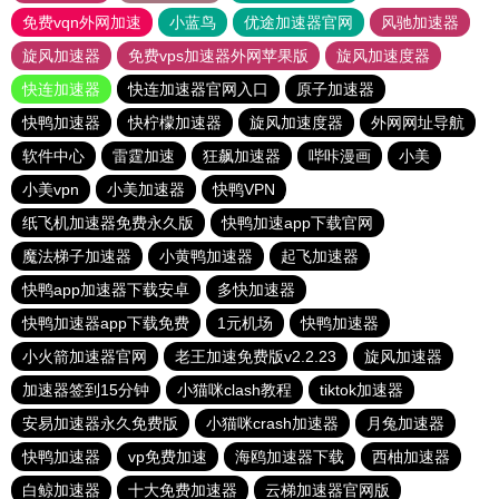
免费vqn外网加速
小蓝鸟
优途加速器官网
风驰加速器
旋风加速器
免费vps加速器外网苹果版
旋风加速度器
快连加速器
快连加速器官网入口
原子加速器
快鸭加速器
快柠檬加速器
旋风加速度器
外网网址导航
软件中心
雷霆加速
狂飙加速器
哔咔漫画
小美
小美vpn
小美加速器
快鸭VPN
纸飞机加速器免费永久版
快鸭加速app下载官网
魔法梯子加速器
小黄鸭加速器
起飞加速器
快鸭app加速器下载安卓
多快加速器
快鸭加速器app下载免费
1元机场
快鸭加速器
小火箭加速器官网
老王加速免费版v2.2.23
旋风加速器
加速器签到15分钟
小猫咪clash教程
tiktok加速器
安易加速器永久免费版
小猫咪crash加速器
月兔加速器
快鸭加速器
vp免费加速
海鸥加速器下载
西柚加速器
白鲸加速器
十大免费加速器
云梯加速器官网版